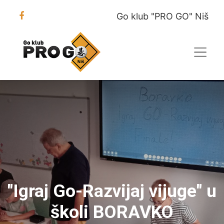
Go klub "PRO GO" Niš
"Igraj Go-Razvijaj vijuge" u
školi BORAVKO