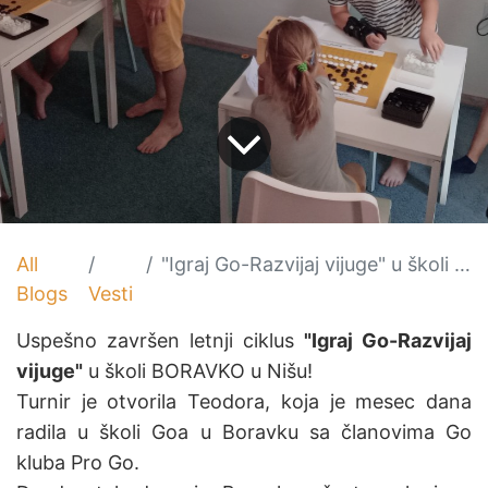
All
"Igraj Go-Razvijaj vijuge" u školi BORAVKO
Blogs
Vesti
Uspešno završen letnji ciklus
"Igraj Go-Razvijaj
vijuge"
u školi BORAVKO u Nišu!
Turnir je otvorila Teodora, koja je mesec dana
radila u školi Goa u Boravku sa članovima Go
kluba Pro Go.