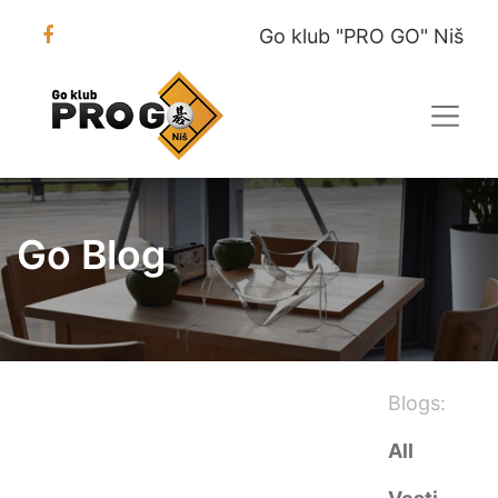
Go klub "PRO GO" Niš
Go Blog
Blogs:
All