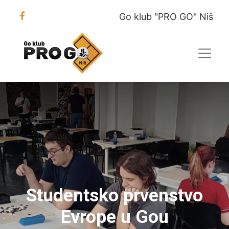
Go klub "PRO GO" Niš
Studentsko prvenstvo
Evrope u Gou